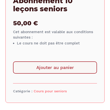
Abonnement 10
leçons seniors
50,00
€
Cet abonnement est valable aux conditions
suivantes :
Le cours ne doit pas être complet
quantité
de
Ajouter au panier
Abonnement
10
leçons
seniors
Catégorie :
Cours pour seniors