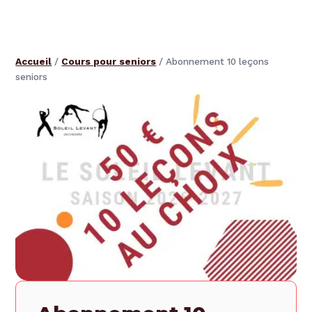
Accueil
/
Cours pour seniors
/ Abonnement 10 leçons
seniors